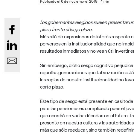
Publicado el 6 de noviembre, 2019
|
4 min
Los gobernantes elegidos suelen presentar un s
plazo frente al largo plazo.
Más allá de expresiones de interés respecto a
perversos en la institucionalidad que no impid
resultados inmediatos y no vean útil invertir
Sin embargo, dicho sesgo cognitivo perjudic
aquellas generaciones que tal vez recién est
las reglas de nuestra institucionalidad no favo
corto plazo.
Este tipo de sesgo está presente en casi toda
para las pensiones es complicado pues el joven
que ocurrirá en varias décadas en el futuro. La
presente en nuestra cultura y las autoridade
más que sólo reeducar, sino también redefinir