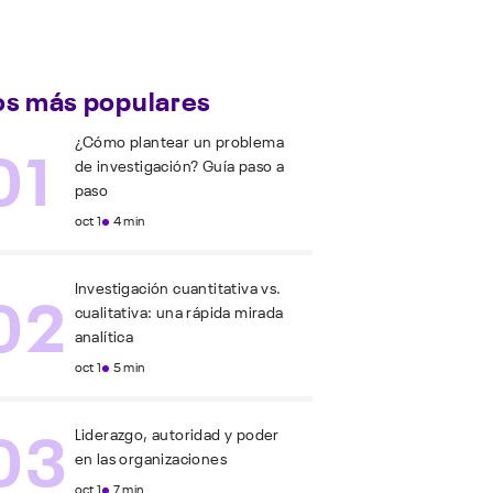
os más populares
01
¿Cómo plantear un problema
de investigación? Guía paso a
paso
oct 1
4 min
02
Investigación cuantitativa vs.
cualitativa: una rápida mirada
analítica
oct 1
5 min
03
Liderazgo, autoridad y poder
en las organizaciones
oct 1
7 min