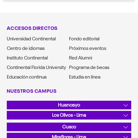
ACCESOS DIRECTOS
Universidad Continental
Fondo editorial
Centro de idiomas
Próximos eventos
Instituto Continental
Red Alumni
Continental Florida University
Programa de becas
Educación continua
Estudia en línea
NUESTROS CAMPUS
Huancayo
Av. San Carlos 1980, Urb. San Antonio
Los Olivos - Lima
Teléfono: 064 481430
Av. Alfredo Mendiola 5210
Cusco
Teléfono: 01 2132760
Sector Angostura KM 10, San Jerónimo
Miraflores - Lima