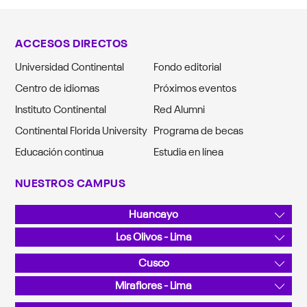
ACCESOS DIRECTOS
Universidad Continental
Fondo editorial
Centro de idiomas
Próximos eventos
Instituto Continental
Red Alumni
Continental Florida University
Programa de becas
Educación continua
Estudia en línea
NUESTROS CAMPUS
Huancayo
Av. San Carlos 1980, Urb. San Antonio
Los Olivos - Lima
Teléfono: 064 481430
Av. Alfredo Mendiola 5210
Cusco
Teléfono: 01 2132760
Sector Angostura KM 10, San Jerónimo
Miraflores - Lima
Teléfono: 084 480070
Calle Junín 355