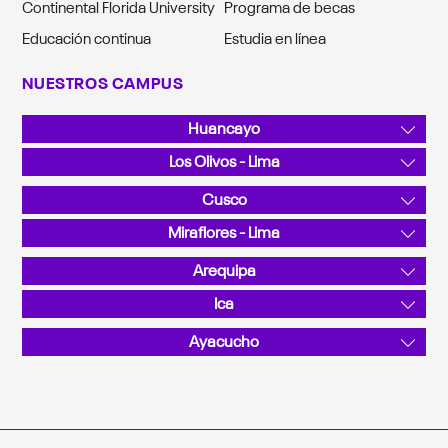
Continental Florida University
Programa de becas
Educación continua
Estudia en línea
NUESTROS CAMPUS
Huancayo
Av. San Carlos 1980, Urb. San Antonio
Los Olivos - Lima
Teléfono: 064 481430
Av. Alfredo Mendiola 5210
Cusco
Teléfono: 01 2132760
Sector Angostura KM 10, San Jerónimo
Miraflores - Lima
Teléfono: 084 480070
Calle Junín 355
Arequipa
Teléfono: 01 2132760
La Canseco II / Sector: Valle Chili - José Luis Bustamante y
Ica
Rivero
Calle C N.° 201, Parque Industrial
Ayacucho
Teléfono: 054 412030
Teléfono: 056 458008
Pérez de Cuellar 725