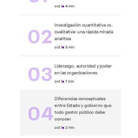
oct 1
4 min
02
Investigación cuantitativa vs.
cualitativa: una rápida mirada
analítica
oct 1
5 min
03
Liderazgo, autoridad y poder
en las organizaciones
oct 1
7 min
Diferencias conceptuales
04
entre Estado y gobierno que
todo gestor público debe
conocer
oct 1
2 min