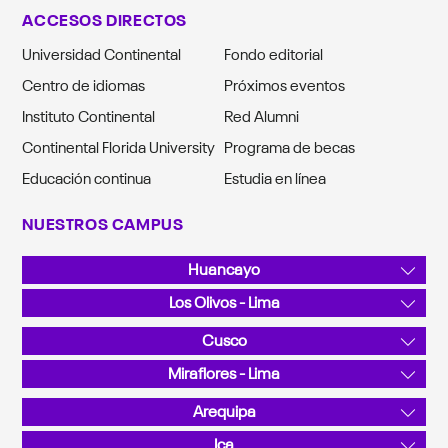
ACCESOS DIRECTOS
Universidad Continental
Fondo editorial
Centro de idiomas
Próximos eventos
Instituto Continental
Red Alumni
Continental Florida University
Programa de becas
Educación continua
Estudia en línea
NUESTROS CAMPUS
Huancayo
Av. San Carlos 1980, Urb. San Antonio
Los Olivos - Lima
Teléfono: 064 481430
Av. Alfredo Mendiola 5210
Cusco
Teléfono: 01 2132760
Sector Angostura KM 10, San Jerónimo
Miraflores - Lima
Teléfono: 084 480070
Calle Junín 355
Arequipa
Teléfono: 01 2132760
La Canseco II / Sector: Valle Chili - José Luis Bustamante y
Ica