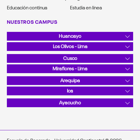
Educación continua
Estudia en línea
NUESTROS CAMPUS
Huancayo
Av. San Carlos 1980, Urb. San Antonio
Los Olivos - Lima
Teléfono: 064 481430
Av. Alfredo Mendiola 5210
Cusco
Teléfono: 01 2132760
Sector Angostura KM 10, San Jerónimo
Miraflores - Lima
Teléfono: 084 480070
Calle Junín 355
Arequipa
Teléfono: 01 2132760
La Canseco II / Sector: Valle Chili - José Luis Bustamante y
Ica
Rivero
Calle C N.° 201, Parque Industrial
Ayacucho
Teléfono: 054 412030
Teléfono: 056 458008
Pérez de Cuellar 725
Escuela de Posgrado - Universidad Continental © 2026