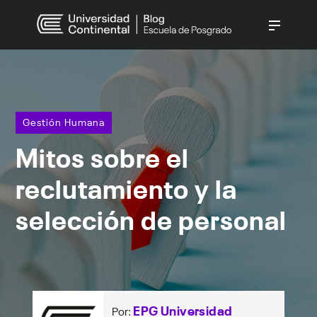
CATEGORÍAS
Gestión Pública
(237)
Gestión Empresarial
(140)
Gestión Humana
Derecho
(138)
Mitos sobre el
Gestión Humana
(90)
Innovación Digital
(70)
reclutamiento y la
Ver todo
selección de personal
EPG Universidad
Por: