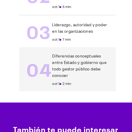
oct 1
5 min
03
Liderazgo, autoridad y poder
en las organizaciones
oct 1
7 min
Diferencias conceptuales
04
entre Estado y gobierno que
todo gestor público debe
conocer
oct 1
2 min
También te puede interesar