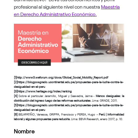
profesional al siguiente nivel con nuestra
Maestría
en Derecho Administrativo Económico.
[1]http://www3.weforum.org/docs/Global_Social_Mobility_Report.pdf
[2]https://blogposgrado.ucontinental.edu.pe/propuestas-para-la-lucha-contra-la-
desigualdad-en-el-peru
[3]https://www.heritage.org/index/ranking
[4]
Sobre el particular. Jaramillo, Miguel y Saavedra, Jaime -
Menos desiguales: la
distribución del ingreso luego de las reformas estructurales.
Lima: GRADE, 2011.
[5]https://blogposgrado.ucontinental.edu.pe/propuestas-para-la-lucha-contra-la-
desigualdad-en-el-peru
[6]
BELAPATIÑO, Vanessa, GRIPPA, Francisco y PEREA, Hugo –
Perú | Informalidad
laboral y algunas propuestas para reducirla.
Lima: BBVA Research, enero 2017, p. 10.
Nombre