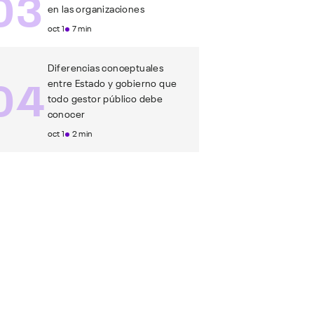
03
en las organizaciones
oct 1
7 min
Diferencias conceptuales
04
entre Estado y gobierno que
todo gestor público debe
conocer
oct 1
2 min