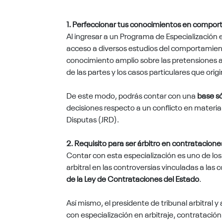
1. Perfeccionar tus conocimientos en comport
Al ingresar a un Programa de Especialización 
acceso a
diversos estudios del comportamiento
conocimiento amplio sobre las pretensiones ar
de las partes y los casos particulares que ori
De este modo, podrás contar con una
base só
decisiones respecto a un conflicto en materia
Disputas (JRD).
2. Requisito para ser árbitro en contratacione
Contar con esta especialización es
uno de los
arbitral
en las controversias vinculadas a las 
de la Ley de Contrataciones del Estado
.
Así mismo, el presidente de tribunal arbitral y
con especialización
en arbitraje, contratació