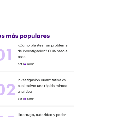
os más populares
01
¿Cómo plantear un problema
de investigación? Guía paso a
paso
oct 1
4 min
02
Investigación cuantitativa vs.
cualitativa: una rápida mirada
analítica
oct 1
5 min
Liderazgo, autoridad y poder