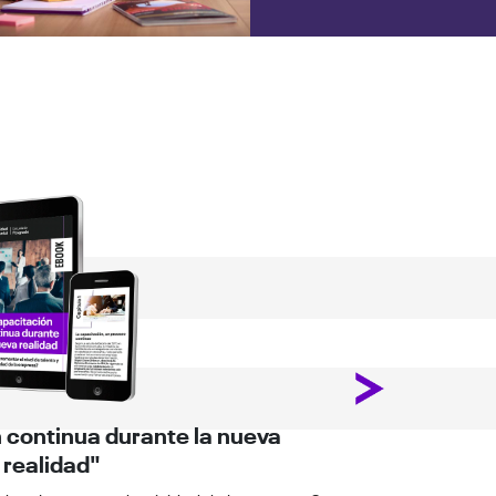
Next
 continua durante la nueva
"Clav
realidad"