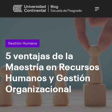
CATEGORÍAS
Gestión Pública
(237)
Gestión Empresarial
(140)
Gestión Humana
Derecho
(138)
5 ventajas de la
Gestión Humana
(90)
Innovación Digital
(70)
Maestría en Recursos
Ver todo
Humanos y Gestión
Organizacional