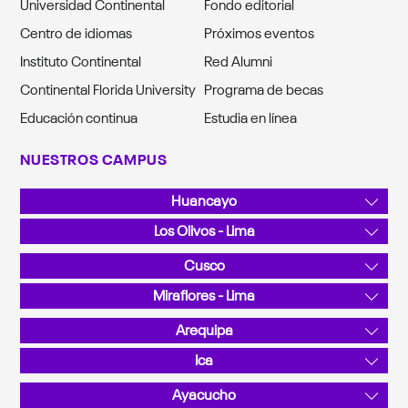
Universidad Continental
Fondo editorial
Centro de idiomas
Próximos eventos
Instituto Continental
Red Alumni
Continental Florida University
Programa de becas
Educación continua
Estudia en línea
NUESTROS CAMPUS
Huancayo
Av. San Carlos 1980, Urb. San Antonio
Los Olivos - Lima
Teléfono: 064 481430
Av. Alfredo Mendiola 5210
Cusco
Teléfono: 01 2132760
Sector Angostura KM 10, San Jerónimo
Miraflores - Lima
Teléfono: 084 480070
Calle Junín 355
Arequipa
Teléfono: 01 2132760
La Canseco II / Sector: Valle Chili - José Luis Bustamante y
Ica
Rivero
Calle C N.° 201, Parque Industrial
Ayacucho
Teléfono: 054 412030
Teléfono: 056 458008