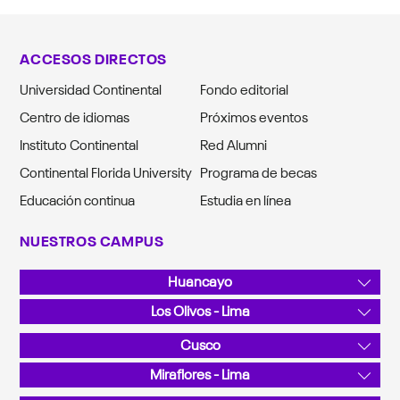
ACCESOS DIRECTOS
Universidad Continental
Fondo editorial
Centro de idiomas
Próximos eventos
Instituto Continental
Red Alumni
Continental Florida University
Programa de becas
Educación continua
Estudia en línea
NUESTROS CAMPUS
Huancayo
Av. San Carlos 1980, Urb. San Antonio
Los Olivos - Lima
Teléfono: 064 481430
Av. Alfredo Mendiola 5210
Cusco
Teléfono: 01 2132760
Sector Angostura KM 10, San Jerónimo
Miraflores - Lima
Teléfono: 084 480070
Calle Junín 355