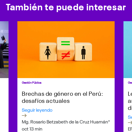
También te puede interesar
Gestión Pública
Ges
Brechas de género en el Perú:
L
desafíos actuales
a
d
Seguir leyendo
S
Mg. Rosario Betzabeth de la Cruz Huamán*
oct 1
3 min
E