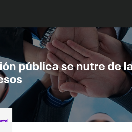
ón pública se nutre de l
cesos
ntal