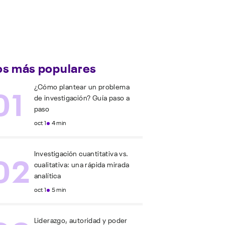
os más populares
01
¿Cómo plantear un problema
de investigación? Guía paso a
paso
oct 1
4 min
02
Investigación cuantitativa vs.
cualitativa: una rápida mirada
analítica
oct 1
5 min
Liderazgo, autoridad y poder