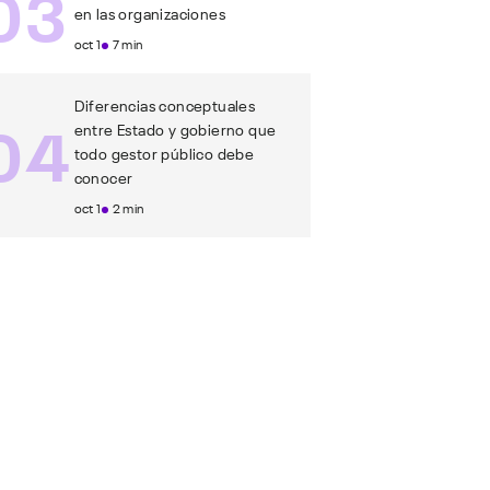
03
en las organizaciones
oct 1
7 min
Diferencias conceptuales
04
entre Estado y gobierno que
todo gestor público debe
conocer
oct 1
2 min