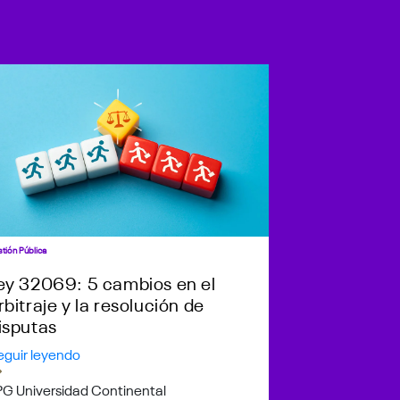
tión Pública
ey 32069: 5 cambios en el
rbitraje y la resolución de
isputas
eguir leyendo
PG Universidad Continental