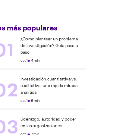
os más populares
01
¿Cómo plantear un problema
de investigación? Guía paso a
paso
oct 1
4 min
02
Investigación cuantitativa vs.
cualitativa: una rápida mirada
analítica
oct 1
5 min
03
Liderazgo, autoridad y poder
en las organizaciones
oct 1
7 min