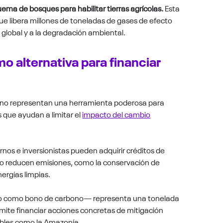
quema de bosques para habilitar tierras agrícolas.
Esta
ue libera millones de toneladas de gases de efecto
global y a la degradación ambiental.
 alternativa para financiar
bono representan una herramienta poderosa para
s que ayudan a limitar el
impacto del cambio
nos e inversionistas pueden adquirir créditos de
n o reducen emisiones, como la conservación de
nergías limpias.
o como bono de carbono— representa una tonelada
mite financiar acciones concretas de mitigación
ables como la Amazonía.