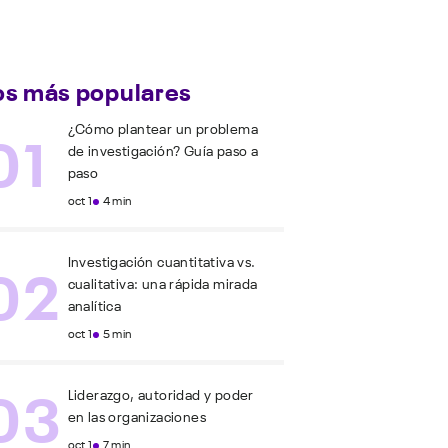
os más populares
01
¿Cómo plantear un problema
de investigación? Guía paso a
paso
oct 1
4 min
02
Investigación cuantitativa vs.
cualitativa: una rápida mirada
analítica
oct 1
5 min
03
Liderazgo, autoridad y poder
en las organizaciones
oct 1
7 min