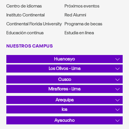
Centro de idiomas
Próximos eventos
Instituto Continental
Red Alumni
Continental Florida University
Programa de becas
Educación continua
Estudia en línea
NUESTROS CAMPUS
Huancayo
Av. San Carlos 1980, Urb. San Antonio
Los Olivos - Lima
Teléfono: 064 481430
Av. Alfredo Mendiola 5210
Cusco
Teléfono: 01 2132760
Sector Angostura KM 10, San Jerónimo
Miraflores - Lima
Teléfono: 084 480070
Calle Junín 355
Arequipa
Teléfono: 01 2132760
La Canseco II / Sector: Valle Chili - José Luis Bustamante y
Ica
Rivero
Calle C N.° 201, Parque Industrial
Ayacucho
Teléfono: 054 412030
Teléfono: 056 458008
Pérez de Cuellar 725