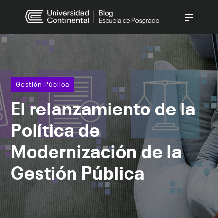
CATEGORÍAS
Gestión Pública
(237)
Gestión Empresarial
(140)
Gestión Pública
Derecho
(138)
El relanzamiento de la
Gestión Humana
(90)
Innovación Digital
(70)
Política de
Ver todo
Modernización de la
Gestión Pública