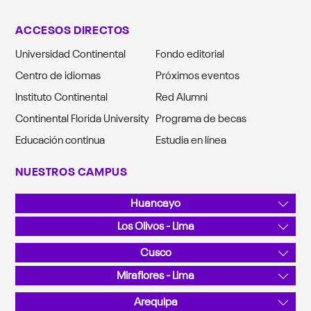
ACCESOS DIRECTOS
Universidad Continental
Fondo editorial
Centro de idiomas
Próximos eventos
Instituto Continental
Red Alumni
Continental Florida University
Programa de becas
Educación continua
Estudia en línea
NUESTROS CAMPUS
Huancayo
Av. San Carlos 1980, Urb. San Antonio
Los Olivos - Lima
Teléfono: 064 481430
Av. Alfredo Mendiola 5210
Cusco
Teléfono: 01 2132760
Sector Angostura KM 10, San Jerónimo
Miraflores - Lima
Teléfono: 084 480070
Calle Junín 355
Arequipa
Teléfono: 01 2132760