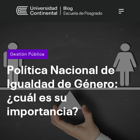
CATEGORÍAS
Gestión Pública
(237)
Gestión Empresarial
(140)
Gestión Pública
Derecho
(138)
Política Nacional de
Gestión Humana
(90)
Innovación Digital
(70)
Igualdad de Género:
Ver todo
¿cuál es su
importancia?