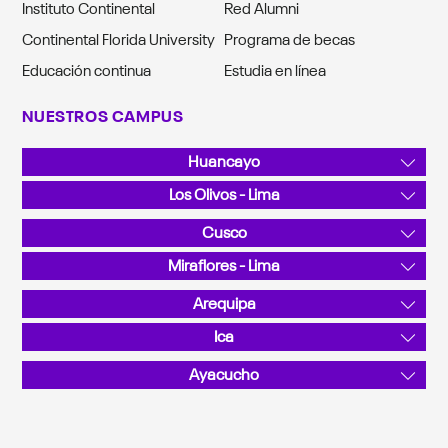
Instituto Continental
Red Alumni
Continental Florida University
Programa de becas
Educación continua
Estudia en línea
NUESTROS CAMPUS
Huancayo
Av. San Carlos 1980, Urb. San Antonio
Los Olivos - Lima
Teléfono: 064 481430
Av. Alfredo Mendiola 5210
Cusco
Teléfono: 01 2132760
Sector Angostura KM 10, San Jerónimo
Miraflores - Lima
Teléfono: 084 480070
Calle Junín 355
Arequipa
Teléfono: 01 2132760
La Canseco II / Sector: Valle Chili - José Luis Bustamante y
Ica
Rivero
Calle C N.° 201, Parque Industrial
Ayacucho
Teléfono: 054 412030
Teléfono: 056 458008
Pérez de Cuellar 725