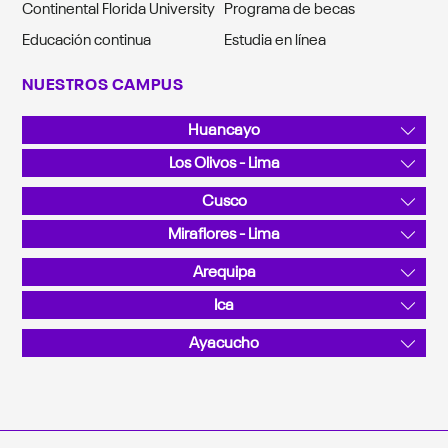
Continental Florida University
Programa de becas
Educación continua
Estudia en línea
NUESTROS CAMPUS
Huancayo
Av. San Carlos 1980, Urb. San Antonio
Los Olivos - Lima
Teléfono: 064 481430
Av. Alfredo Mendiola 5210
Cusco
Teléfono: 01 2132760
Sector Angostura KM 10, San Jerónimo
Miraflores - Lima
Teléfono: 084 480070
Calle Junín 355
Arequipa
Teléfono: 01 2132760
La Canseco II / Sector: Valle Chili - José Luis Bustamante y
Ica
Rivero
Calle C N.° 201, Parque Industrial
Ayacucho
Teléfono: 054 412030
Teléfono: 056 458008
Pérez de Cuellar 725