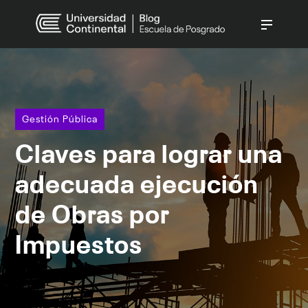
CATEGORÍAS
Gestión Pública
(237)
Gestión Empresarial
(140)
Gestión Pública
Derecho
(138)
Claves para lograr una
Gestión Humana
(90)
Innovación Digital
(70)
adecuada ejecución
Ver todo
de Obras por
Impuestos