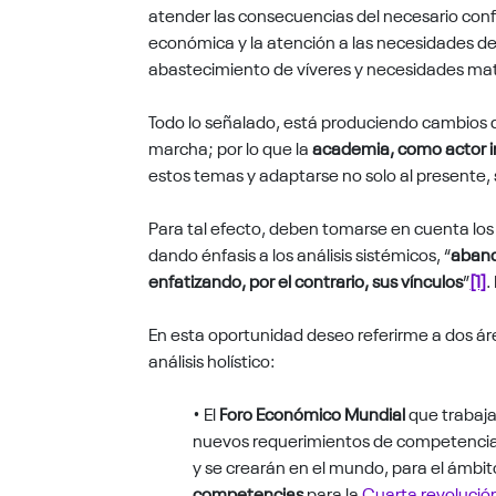
atender las consecuencias del necesario confi
económica y la atención a las necesidades de 
abastecimiento de víveres y necesidades mat
Todo lo señalado, está produciendo cambios d
marcha; por lo que la
academia, como actor im
estos temas y adaptarse no solo al presente, s
Para tal efecto, deben tomarse en cuenta lo
dando énfasis a los análisis sistémicos, “
aband
enfatizando, por el contrario, sus vínculos
”
[1]
.
En esta oportunidad deseo referirme a dos á
análisis holístico:
• El
Foro Económico Mundial
que trabaj
nuevos requerimientos de competencia
y se crearán en el mundo, para el ámbit
competencias
para la
Cuarta revolución