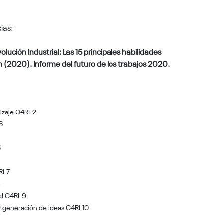
ias:
ión Industrial: Las 15 principales habilidades
(2020). Informe del futuro de los trabajos 2020.
izaje C4RI-2
3
5
RI-7
8
dad C4RI-9
 generación de ideas C4RI-10