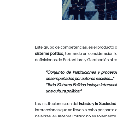
Este grupo de competencias, es el producto de
sistema político
, tomando en consideración l
definiciones de Portantiero y Garabedián al ref
"Conjunto de Instituciones y proceso
desempeñados por actores sociales..."
"Todo Sistema Político incluye interacc
una cultura política."
Las Instituciones son del
Estado y la Sociedad 
interacciones que se llevan a cabo por parte d
palabras, el Sistema Político no es solamente 