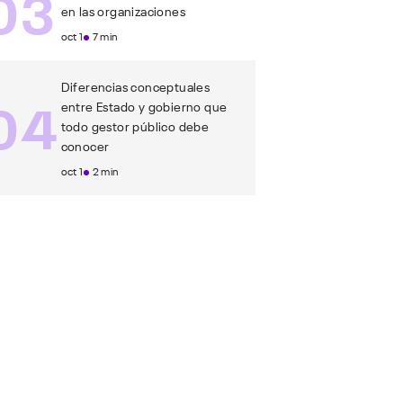
03
en las organizaciones
oct 1
7 min
Diferencias conceptuales
04
entre Estado y gobierno que
todo gestor público debe
conocer
oct 1
2 min