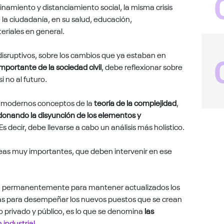
namiento y distanciamiento social, la misma crisis
la ciudadanía, en su salud, educación,
eriales en general.
isruptivos, sobre los cambios que ya estaban en
portante de la sociedad civil
, debe reflexionar sobre
i no al futuro.
s modernos conceptos de la
teoría de la complejidad
,
onando la disyunción de los elementos y
 Es decir, debe llevarse a cabo un análisis más holístico.
reas muy importantes, que deben intervenir en ese
a permanentemente para mantener actualizados los
s para desempeñar los nuevos puestos que se crean
o privado y público, es lo que se denomina
las
 industria
l.