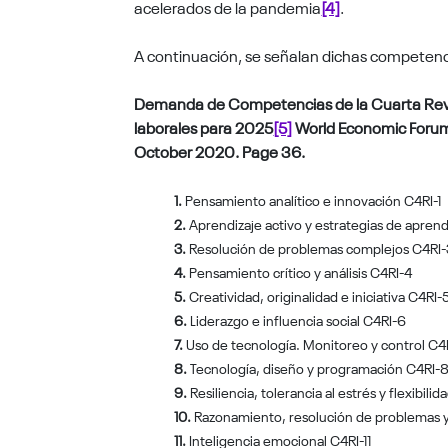
acelerados de la pandemia
[4]
.
A continuación, se señalan dichas competenc
Demanda de Competencias de la Cuarta Revoluc
laborales para 2025
[5]
World Economic Forum 
October 2020. Page 36.
1.
Pensamiento analítico e innovación C4RI-1
2.
Aprendizaje activo y estrategias de aprend
3.
Resolución de problemas complejos C4RI-
4.
Pensamiento crítico y análisis C4RI-4
5.
Creatividad, originalidad e iniciativa C4RI-
6.
Liderazgo e influencia social C4RI-6
7.
Uso de tecnología. Monitoreo y control C4
8.
Tecnología, diseño y programación C4RI-
9.
Resiliencia, tolerancia al estrés y flexibili
10.
Razonamiento, resolución de problemas y
11.
Inteligencia emocional C4RI-11